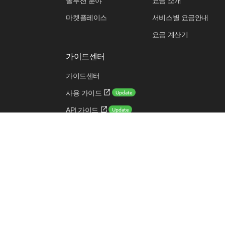
솔루션 분야
요금 소개
마켓플레이스
서비스별 요금안내
요금 계산기
가이드센터
가이드센터
Update
사용 가이드
Update
API 가이드
Update
CLI 가이드
New
쉬운 시작 가이드
용어 사전