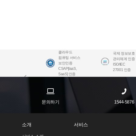
클라우드
국제 정보보호
컴퓨팅 서비스
관리체계 인증
보안인증
ISO/IEC
CSAP[IaaS,
27001 인증
SaaS] 인증
문의하기
1544-5876
소개
서비스